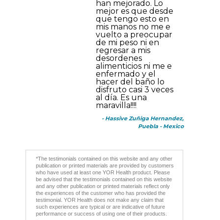
han mejorado. Lo
mejor es que desde
que tengo esto en
mis manos no me e
vuelto a preocupar
de mi peso ni en
regresar a mis
desordenes
alimenticios ni me e
enfermado y el
hacer del baño lo
disfruto casi 3 veces
al día. Es una
maravilla!!!!
- Hassive Zuñiga Hernandez,
Puebla - Mexico
*The testimonials contained on this website and any other
publication or printed materials are provided by customers
who have used at least one YOR Health product. Please
be advised that the testimonials contained on this website
and any other publication or printed materials reflect only
the experiences of the customer who has provided the
testimonial. YOR Health does not make any claim that
such experiences are typical or are indicative of future
performance or success of using one of their products.